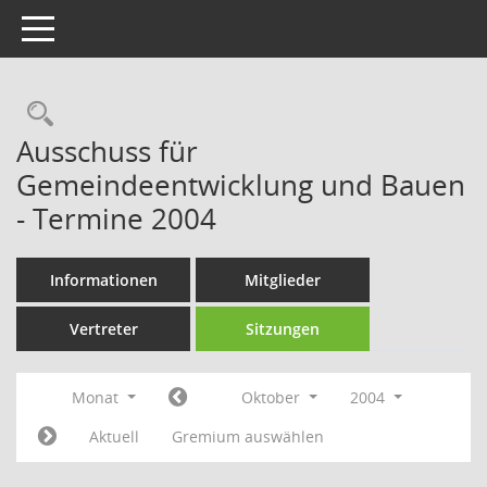
Toggle navigation
Rechercheauswahl
Ausschuss für
Gemeindeentwicklung und Bauen
- Termine 2004
Informationen
Mitglieder
Vertreter
Sitzungen
Monat
Oktober
2004
Aktuell
Gremium auswählen