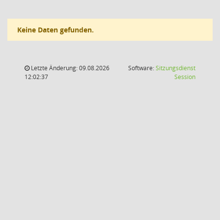
Keine Daten gefunden.
Letzte Änderung: 09.08.2026
Software:
Sitzungsdienst
(Wird in
12:02:37
Session