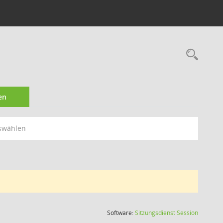
Rec
en
swählen
(Wird in
Software:
Sitzungsdienst
Session