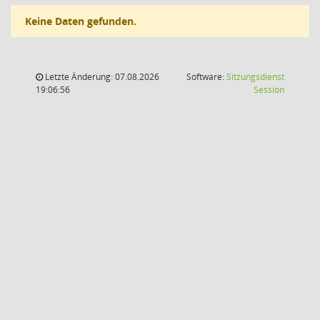
Keine Daten gefunden.
Letzte Änderung: 07.08.2026
Software:
Sitzungsdienst
(Wird in
19:06:56
Session