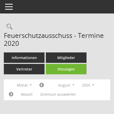
Toggle navigation
Rechercheauswahl
Feuerschutzausschuss - Termine
2020
Informationen
Mitglieder
Vertreter
Sitzungen
Monat
August
2020
Aktuell
Gremium auswählen