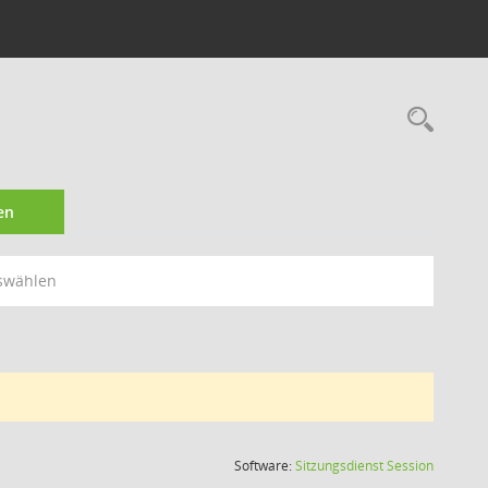
Rec
en
swählen
(Wird in
Software:
Sitzungsdienst
Session