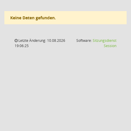
Keine Daten gefunden.
Letzte Änderung: 10.08.2026
Software:
Sitzungsdienst
(Wird in
19:06:25
Session