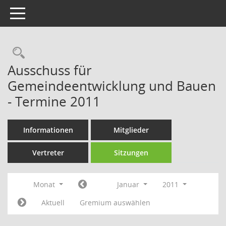
Toggle navigation
Rechercheauswahl
Ausschuss für
Gemeindeentwicklung und Bauen
- Termine 2011
Informationen
Mitglieder
Vertreter
Sitzungen
Monat
Januar
2011
Aktuell
Gremium auswählen