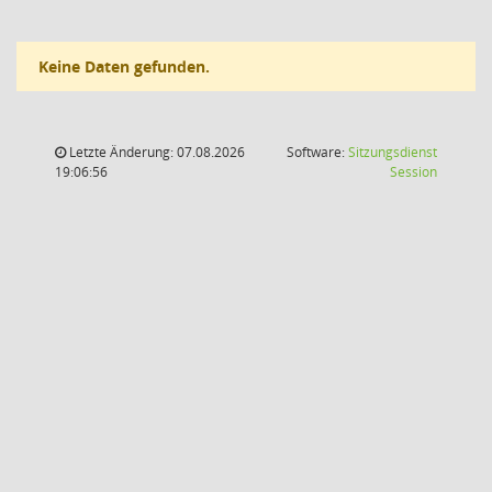
Keine Daten gefunden.
Letzte Änderung: 07.08.2026
Software:
Sitzungsdienst
(Wird in
19:06:56
Session