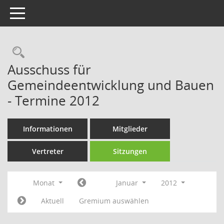
Toggle navigation
Rechercheauswahl
Ausschuss für
Gemeindeentwicklung und Bauen
- Termine 2012
Informationen
Mitglieder
Vertreter
Sitzungen
Monat
Januar
2012
Aktuell
Gremium auswählen