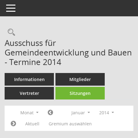
Toggle navigation
Rechercheauswahl
Ausschuss für
Gemeindeentwicklung und Bauen
- Termine 2014
Informationen
Mitglieder
Vertreter
Sitzungen
Monat
Januar
2014
Aktuell
Gremium auswählen