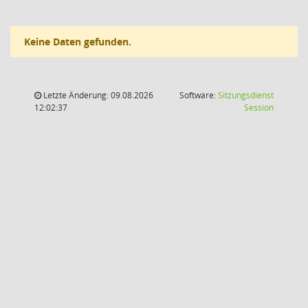
Keine Daten gefunden.
Letzte Änderung: 09.08.2026
Software:
Sitzungsdienst
(Wird in
12:02:37
Session