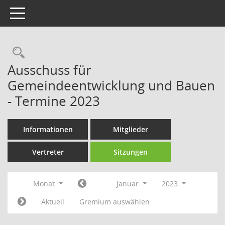
Toggle navigation
Rechercheauswahl
Ausschuss für
Gemeindeentwicklung und Bauen
- Termine 2023
Informationen
Mitglieder
Vertreter
Sitzungen
Monat
Januar
2023
Aktuell
Gremium auswählen