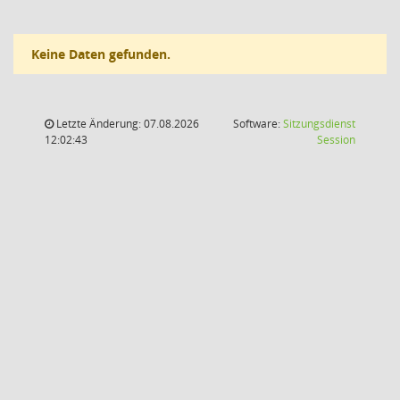
Keine Daten gefunden.
Letzte Änderung: 07.08.2026
Software:
Sitzungsdienst
(Wird in
12:02:43
Session