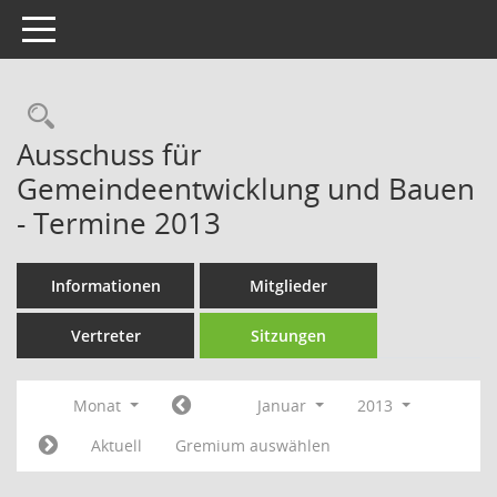
Toggle navigation
Rechercheauswahl
Ausschuss für
Gemeindeentwicklung und Bauen
- Termine 2013
Informationen
Mitglieder
Vertreter
Sitzungen
Monat
Januar
2013
Aktuell
Gremium auswählen