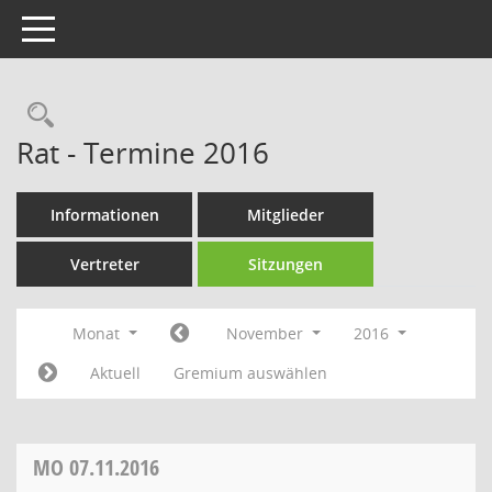
Toggle navigation
Rechercheauswahl
Rat - Termine 2016
Informationen
Mitglieder
Vertreter
Sitzungen
Monat
November
2016
Aktuell
Gremium auswählen
MO
07.11.2016