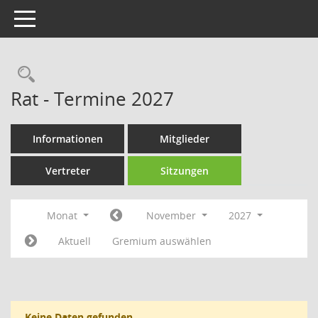
Toggle navigation
Rechercheauswahl
Rat - Termine 2027
Informationen
Mitglieder
Vertreter
Sitzungen
Monat
November
2027
Aktuell
Gremium auswählen
Keine Daten gefunden.