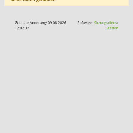
Letzte Änderung: 09.08.2026
Software:
Sitzungsdienst
(Wird in
12:02:37
Session