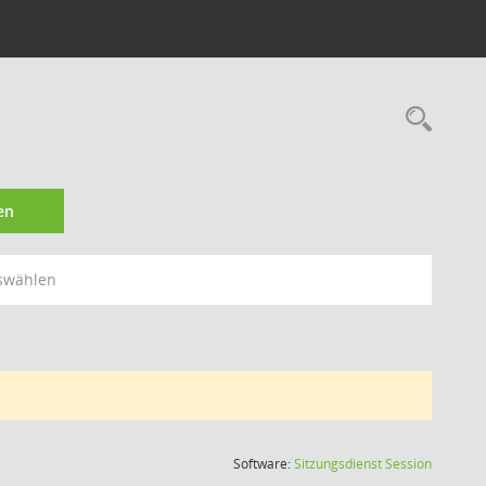
Rec
en
swählen
(Wird in
Software:
Sitzungsdienst
Session