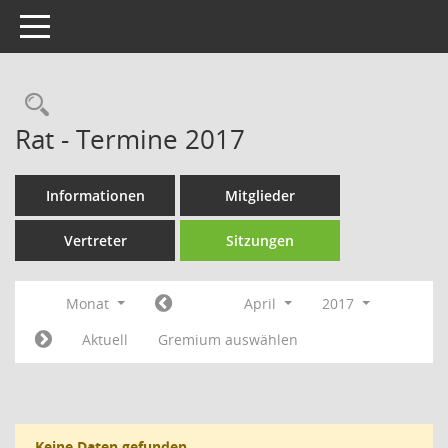
Toggle navigation
Rechercheauswahl
Rat - Termine 2017
Informationen
Mitglieder
Vertreter
Sitzungen
Monat
April
2017
Aktuell
Gremium auswählen
Keine Daten gefunden.