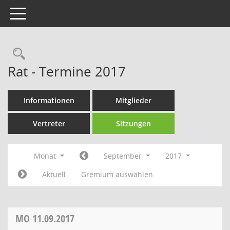
Toggle navigation
Rechercheauswahl
Rat - Termine 2017
Informationen
Mitglieder
Vertreter
Sitzungen
Monat
September
2017
Aktuell
Gremium auswählen
MO
11.09.2017