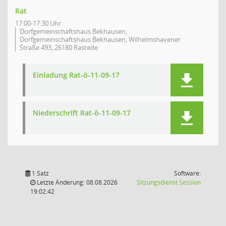
Rat
17:00-17:30 Uhr
Dorfgemeinschaftshaus Bekhausen,
Dorfgemeinschaftshaus Bekhausen, Wilhelmshavener
Straße 493, 26180 Rastede
Einladung Rat-ö-11-09-17
Niederschrift Rat-ö-11-09-17
1 Satz
Software:
(Wird in
Letzte Änderung: 08.08.2026
Sitzungsdienst
Session
19:02:42