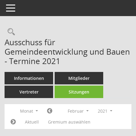
Toggle navigation
Rechercheauswahl
Ausschuss für
Gemeindeentwicklung und Bauen
- Termine 2021
Informationen
Mitglieder
Vertreter
Sitzungen
Monat
Februar
2021
Aktuell
Gremium auswählen