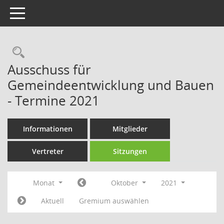
Toggle navigation
Rechercheauswahl
Ausschuss für
Gemeindeentwicklung und Bauen
- Termine 2021
Informationen
Mitglieder
Vertreter
Sitzungen
Monat
Oktober
2021
Aktuell
Gremium auswählen