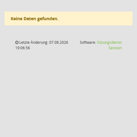
Keine Daten gefunden.
Letzte Änderung: 07.08.2026
Software:
Sitzungsdienst
(Wird in
19:06:56
Session