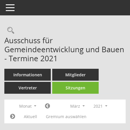
Toggle navigation
Rechercheauswahl
Ausschuss für
Gemeindeentwicklung und Bauen
- Termine 2021
Informationen
Mitglieder
Vertreter
Sitzungen
Monat
März
2021
Aktuell
Gremium auswählen