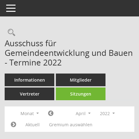
Toggle navigation
Rechercheauswahl
Ausschuss für
Gemeindeentwicklung und Bauen
- Termine 2022
Informationen
Mitglieder
Vertreter
Sitzungen
Monat
April
2022
Aktuell
Gremium auswählen