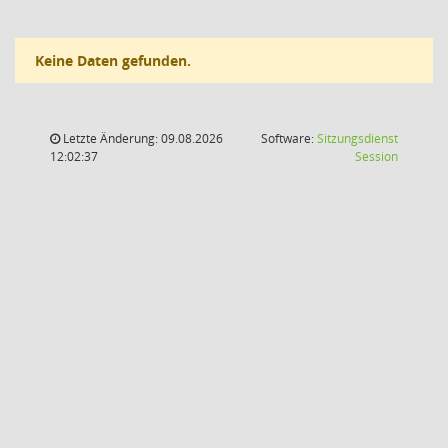
Keine Daten gefunden.
Letzte Änderung: 09.08.2026
Software:
Sitzungsdienst
(Wird in
12:02:37
Session