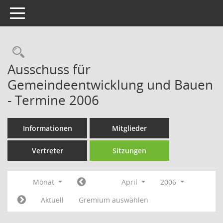
Toggle navigation
Rechercheauswahl
Ausschuss für
Gemeindeentwicklung und Bauen
- Termine 2006
Informationen
Mitglieder
Vertreter
Sitzungen
Monat
April
2006
Aktuell
Gremium auswählen