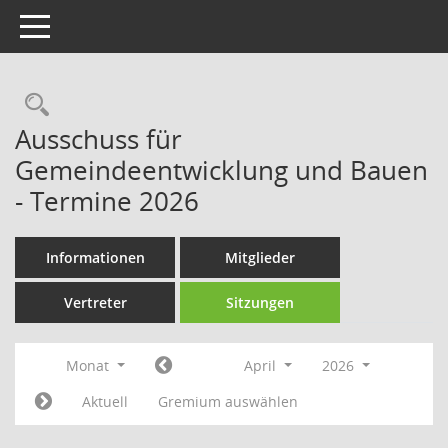
Toggle navigation
Rechercheauswahl
Ausschuss für
Gemeindeentwicklung und Bauen
- Termine 2026
Informationen
Mitglieder
Vertreter
Sitzungen
Monat
April
2026
Aktuell
Gremium auswählen