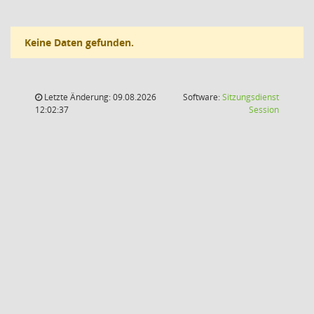
Keine Daten gefunden.
Letzte Änderung: 09.08.2026
Software:
Sitzungsdienst
(Wird in
12:02:37
Session