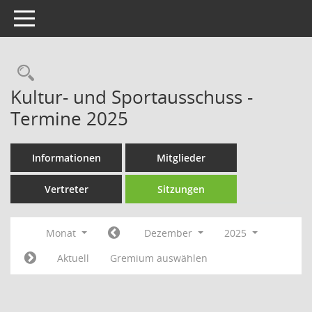
Toggle navigation
Rechercheauswahl
Kultur- und Sportausschuss -
Termine 2025
Informationen
Mitglieder
Vertreter
Sitzungen
Monat
Dezember
2025
Aktuell
Gremium auswählen