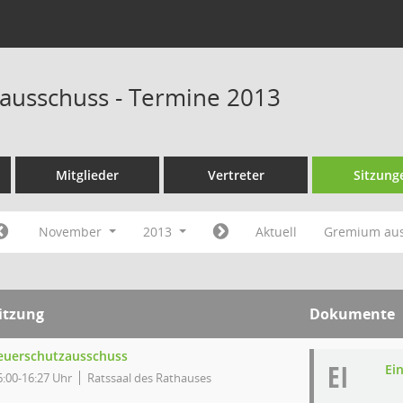
ausschuss - Termine 2013
Mitglieder
Vertreter
Sitzung
November
2013
Aktuell
Gremium au
itzung
Dokumente
euerschutzausschuss
EI
Ei
6:00-16:27 Uhr
Ratssaal des Rathauses