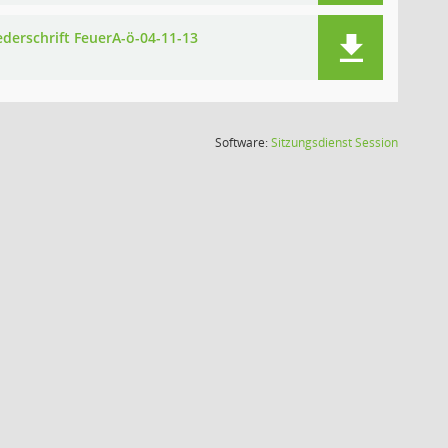
ederschrift FeuerA-ö-04-11-13
(Wird in
Software:
Sitzungsdienst
Session