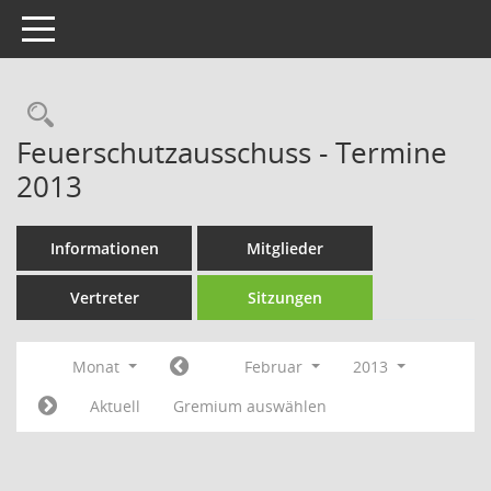
Toggle navigation
Rechercheauswahl
Feuerschutzausschuss - Termine
2013
Informationen
Mitglieder
Vertreter
Sitzungen
Monat
Februar
2013
Aktuell
Gremium auswählen