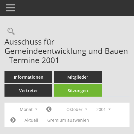
Toggle navigation
Rechercheauswahl
Ausschuss für
Gemeindeentwicklung und Bauen
- Termine 2001
Informationen
Mitglieder
Vertreter
Sitzungen
Monat
Oktober
2001
Aktuell
Gremium auswählen