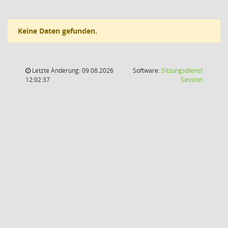
Keine Daten gefunden.
Letzte Änderung: 09.08.2026
Software:
Sitzungsdienst
(Wird in
12:02:37
Session