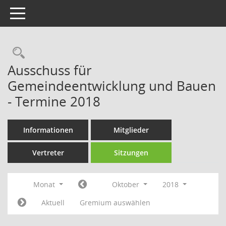
Toggle navigation
Rechercheauswahl
Ausschuss für
Gemeindeentwicklung und Bauen
- Termine 2018
Informationen
Mitglieder
Vertreter
Sitzungen
Monat
Oktober
2018
Aktuell
Gremium auswählen