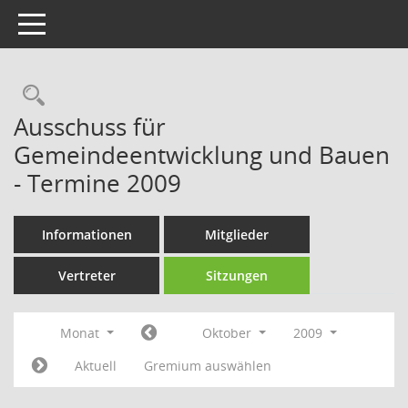
Toggle navigation
Rechercheauswahl
Ausschuss für
Gemeindeentwicklung und Bauen
- Termine 2009
Informationen
Mitglieder
Vertreter
Sitzungen
Monat
Oktober
2009
Aktuell
Gremium auswählen