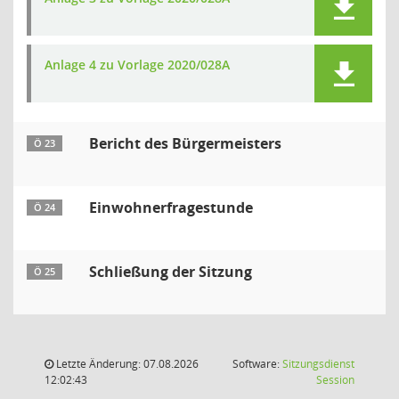
Anlage 4 zu Vorlage 2020/028A
Bericht des Bürgermeisters
Ö 23
Einwohnerfragestunde
Ö 24
Schließung der Sitzung
Ö 25
Letzte Änderung: 07.08.2026
Software:
Sitzungsdienst
(Wird in
12:02:43
Session