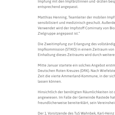
Impfung mit den Impfärztinnen und -ärzten bes
entsprechend angepasst.
Matthias Henning, Teamleiter der mobilen Impft
sensibilisiert und medizinisch geschult. Außerd
Verwendet wird der Impfstoff Comirnaty von Bion
Zielgruppe angepasst ist.“
Die Zweitimpfung zur Erlangung des vollständi
Impfkommission (STIKO) in einem Zeitraum von 
Einhaltung dieses Zeitraums wird durch weitere
Mitte Januar startete ein solches Angebot erst
Deutschen Roten Kreuzes (DRK). Nach Wiefelste
Zeit die vierte Ammerland-Kommune, in der sic
lassen können.
Hinsichtlich der benötigten Räumlichkeiten ist
angewiesen. Im Falle der Gemeinde Rastede hat 
freundlicherweise bereiterklärt, sein Vereinshei
Der 1. Vorsitzende des TuS Wahnbek, Karl-Heinz 