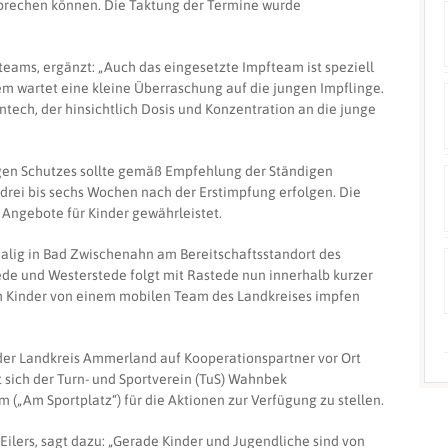
prechen können. Die Taktung der Termine wurde
eams, ergänzt: „Auch das eingesetzte Impfteam ist speziell
em wartet eine kleine Überraschung auf die jungen Impflinge.
tech, der hinsichtlich Dosis und Konzentration an die junge
gen Schutzes sollte gemäß Empfehlung der Ständigen
drei bis sechs Wochen nach der Erstimpfung erfolgen. Die
 Angebote für Kinder gewährleistet.
malig in Bad Zwischenahn am Bereitschaftsstandort des
de und Westerstede folgt mit Rastede nun innerhalb kurzer
h Kinder von einem mobilen Team des Landkreises impfen
 der Landkreis Ammerland auf Kooperationspartner vor Ort
sich der Turn- und Sportverein (TuS) Wahnbek
m („Am Sportplatz“) für die Aktionen zur Verfügung zu stellen.
Eilers, sagt dazu: „Gerade Kinder und Jugendliche sind von