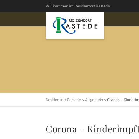
Willkommen im Residenzort Rastede
Residenzort Rastede
>
Allgemein
>
Corona – Kinderi
Corona – Kinderimpf