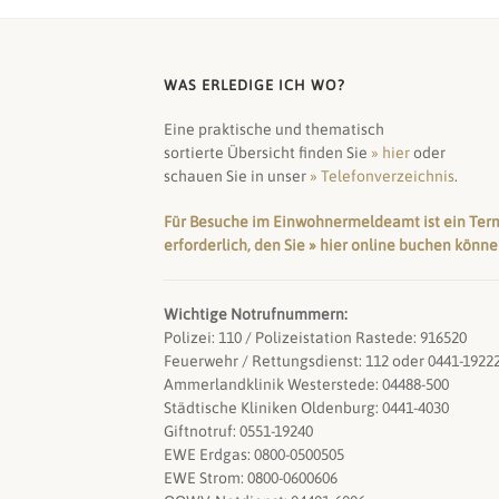
WAS ERLEDIGE ICH WO?
Eine praktische und thematisch
sortierte Übersicht finden Sie
» hier
oder
schauen Sie in unser
» Telefonverzeichnis
.
Für Besuche im Einwohnermeldeamt ist ein Ter
erforderlich, den Sie » hier online buchen könn
Wichtige Notrufnummern:
Polizei: 110 / Polizeistation Rastede: 916520
Feuerwehr / Rettungsdienst: 112 oder 0441-1922
Ammerlandklinik Westerstede: 04488-500
Städtische Kliniken Oldenburg: 0441-4030
Giftnotruf: 0551-19240
EWE Erdgas: 0800-0500505
EWE Strom: 0800-0600606