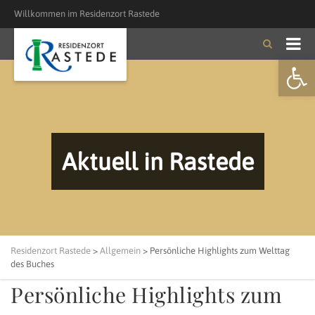
Willkommen im Residenzort Rastede
Open
Aktuell in Rastede
Residenzort Rastede
>
Allgemein
>
Persönliche Highlights zum Welttag
des Buches
Persönliche Highlights zum