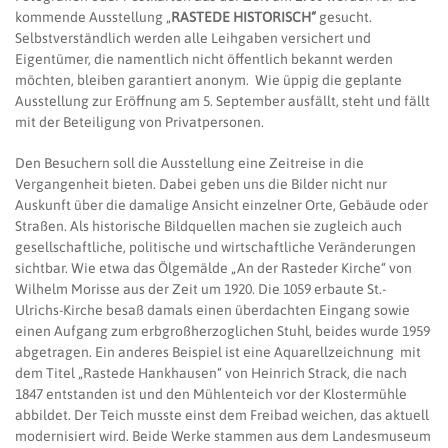
kommende Ausstellung „
RASTEDE HISTORISCH“
gesucht.
Selbstverständlich werden alle Leihgaben versichert und
Eigentümer, die namentlich nicht öffentlich bekannt werden
möchten, bleiben garantiert anonym. Wie üppig die geplante
Ausstellung zur Eröffnung am 5. September ausfällt, steht und fällt
mit der Beteiligung von Privatpersonen.
Den Besuchern soll die Ausstellung eine Zeitreise in die
Vergangenheit bieten. Dabei geben uns die Bilder nicht nur
Auskunft über die damalige Ansicht einzelner Orte, Gebäude oder
Straßen. Als historische Bildquellen machen sie zugleich auch
gesellschaftliche, politische und wirtschaftliche Veränderungen
sichtbar. Wie etwa das Ölgemälde „An der Rasteder Kirche“ von
Wilhelm Morisse aus der Zeit um 1920. Die 1059 erbaute St.-
Ulrichs-Kirche besaß damals einen überdachten Eingang sowie
einen Aufgang zum erbgroßherzoglichen Stuhl, beides wurde 1959
abgetragen. Ein anderes Beispiel ist eine Aquarellzeichnung mit
dem Titel „Rastede Hankhausen“ von Heinrich Strack, die nach
1847 entstanden ist und den Mühlenteich vor der Klostermühle
abbildet. Der Teich musste einst dem Freibad weichen, das aktuell
modernisiert wird. Beide Werke stammen aus dem Landesmuseum