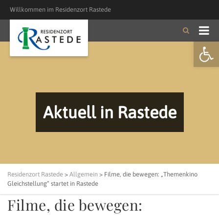
Willkommen im Residenzort Rastede
Open
Aktuell in Rastede
Residenzort Rastede
>
Allgemein
>
Filme, die bewegen: „Themenkino
Gleichstellung“ startet in Rastede
Filme, die bewegen: