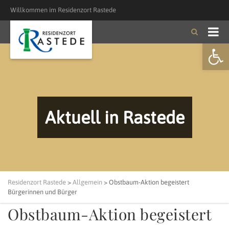
Willkommen im Residenzort Rastede
Open
Aktuell in Rastede
Residenzort Rastede
>
Allgemein
>
Obstbaum-Aktion begeistert
Bürgerinnen und Bürger
Obstbaum-Aktion begeistert