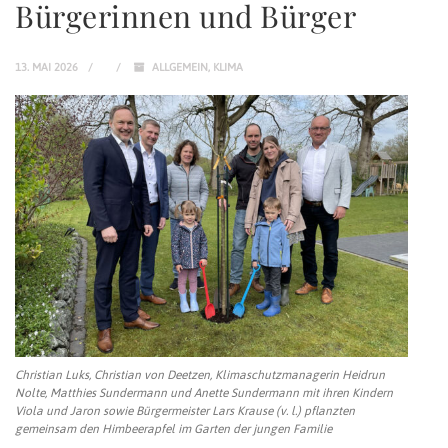
Bürgerinnen und Bürger
13. MAI 2026
ALLGEMEIN
,
KLIMA
Christian Luks, Christian von Deetzen, Klimaschutzmanagerin Heidrun
Nolte, Matthies Sundermann und Anette Sundermann mit ihren Kindern
Viola und Jaron sowie Bürgermeister Lars Krause (v. l.) pflanzten
gemeinsam den Himbeerapfel im Garten der jungen Familie