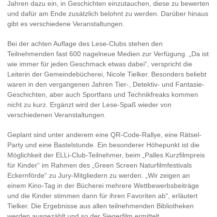
Jahren dazu ein, in Geschichten einzutauchen, diese zu bewerten
und dafür am Ende zusätzlich belohnt zu werden. Darüber hinaus
gibt es verschiedene Veranstaltungen.
Bei der achten Auflage des Lese-Clubs stehen den
Teilnehmenden fast 600 nagelneue Medien zur Verfügung. „Da ist
wie immer für jeden Geschmack etwas dabei“, verspricht die
Leiterin der Gemeindebücherei, Nicole Tielker. Besonders beliebt
waren in den vergangenen Jahren Tier-, Detektiv- und Fantasie-
Geschichten, aber auch Sportfans und Technikfreaks kommen
nicht zu kurz. Ergänzt wird der Lese-Spaß wieder von
verschiedenen Veranstaltungen.
Geplant sind unter anderem eine QR-Code-Rallye, eine Rätsel-
Party und eine Bastelstunde. Ein besonderer Höhepunkt ist die
Möglichkeit der ELLi-Club-Teilnehmer, beim „Palles Kurzfilmpreis
für Kinder“ im Rahmen des „Green Screen Naturfilmfestivals
Eckernförde“ zu Jury-Mitgliedern zu werden. „Wir zeigen an
einem Kino-Tag in der Bücherei mehrere Wettbewerbsbeiträge
und die Kinder stimmen dann für ihren Favoriten ab“, erläutert
Tielker. Die Ergebnisse aus allen teilnehmenden Bibliotheken
werden ausgezählt und so der Siegerfilm ermittelt.