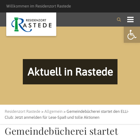
Willkommen im Residenzort Rastede
Open
Aktuell in Rastede
Residenzort Rastede
>
Allgemein
>
Gemeindebücherei startet den ELLi-
Club: Jetzt anmelden für Lese-Spaß und tolle Aktionen
Gemeindebücherei startet