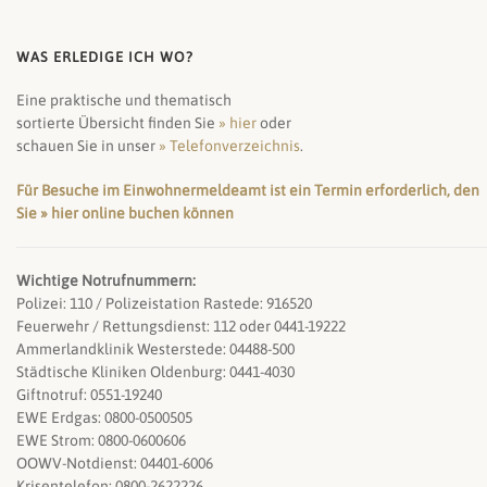
WAS ERLEDIGE ICH WO?
Eine praktische und thematisch
sortierte Übersicht finden Sie
» hier
oder
schauen Sie in unser
» Telefonverzeichnis
.
Für Besuche im Einwohnermeldeamt ist ein Termin erforderlich, den
Sie » hier online buchen können
Wichtige Notrufnummern:
Polizei: 110 / Polizeistation Rastede: 916520
Feuerwehr / Rettungsdienst: 112 oder 0441-19222
Ammerlandklinik Westerstede: 04488-500
Städtische Kliniken Oldenburg: 0441-4030
Giftnotruf: 0551-19240
EWE Erdgas: 0800-0500505
EWE Strom: 0800-0600606
OOWV-Notdienst: 04401-6006
Krisentelefon: 0800-2622226