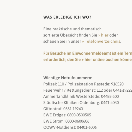
WAS ERLEDIGE ICH WO?
Eine praktische und thematisch
sortierte Übersicht finden Sie
» hier
oder
schauen Sie in unser
» Telefonverzeichnis
.
Für Besuche im Einwohnermeldeamt ist ein Ter
erforderlich, den Sie » hier online buchen könn
Wichtige Notrufnummern:
Polizei: 110 / Polizeistation Rastede: 916520
Feuerwehr / Rettungsdienst: 112 oder 0441-1922
Ammerlandklinik Westerstede: 04488-500
Städtische Kliniken Oldenburg: 0441-4030
Giftnotruf: 0551-19240
EWE Erdgas: 0800-0500505
EWE Strom: 0800-0600606
OOWV-Notdienst: 04401-6006