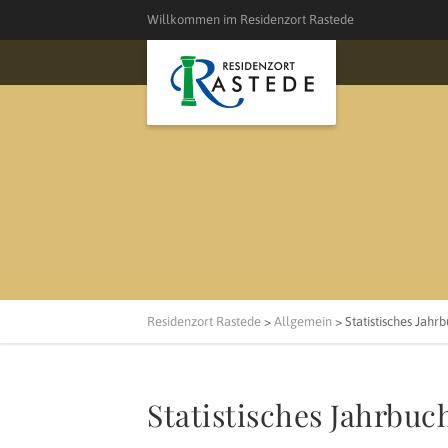
Willkommen im Residenzort Rastede
Residenzort Rastede
>
Allgemein
>
Statistisches Jahr
Statistisches Jahrbuc