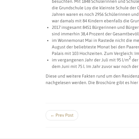
besuchten. Mit 1848 Schülerinnen und Schüle
die Grundschule Loy die kleinste Schule der 
Jahren waren es noch 2956 Schülerinnen und 
war damals mit 84 Kindern ebenfalls die Gru
2017 insgesamt 8451 Bürgerinnen und Bürger
sind immerhin 38,4 Prozent der Gesamtbevölk
im Wonnemonat Mai in Rastede nicht die mei
August der beliebteste Monat bei den Paaren 
Palais mit 103 Hochzeiten. Zum Vergleich: Im
2
im vergangenen Jahr der Juli mit 95 l/m
der
dem Juni mit 75 l. Im Jahr zuvor war noch der
Diese und weitere Fakten rund um den Residenz
nachgelesen werden. Die Broschüre gibt es hier
← Prev Post