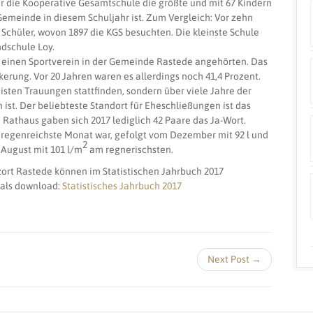
r die Kooperative Gesamtschule die größte und mit 67 Kindern
Gemeinde in diesem Schuljahr ist. Zum Vergleich: Vor zehn
Schüler, wovon 1897 die KGS besuchten. Die kleinste Schule
ndschule Loy.
 einen Sportverein in der Gemeinde Rastede angehörten. Das
erung. Vor 20 Jahren waren es allerdings noch 41,4 Prozent.
sten Trauungen stattfinden, sondern über viele Jahre der
ist. Der beliebteste Standort für Eheschließungen ist das
 Rathaus gaben sich 2017 lediglich 42 Paare das Ja-Wort.
 regenreichste Monat war, gefolgt vom Dezember mit 92 l und
2
 August mit 101 l/m
am regnerischsten.
ort Rastede können im Statistischen Jahrbuch 2017
 als download:
Statistisches Jahrbuch 2017
Next Post →