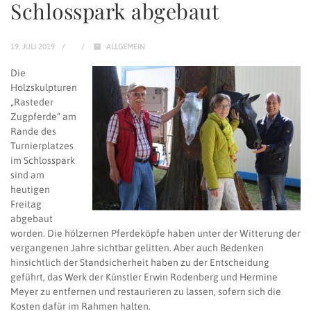
Schlosspark abgebaut
19. JULI 2019
ALLGEMEIN
Die
Holzskulpturen
„Rasteder
Zugpferde“ am
Rande des
Turnierplatzes
im Schlosspark
sind am
heutigen
Freitag
abgebaut
worden. Die hölzernen Pferdeköpfe haben unter der Witterung der
vergangenen Jahre sichtbar gelitten. Aber auch Bedenken
hinsichtlich der Standsicherheit haben zu der Entscheidung
geführt, das Werk der Künstler Erwin Rodenberg und Hermine
Meyer zu entfernen und restaurieren zu lassen, sofern sich die
Kosten dafür im Rahmen halten.