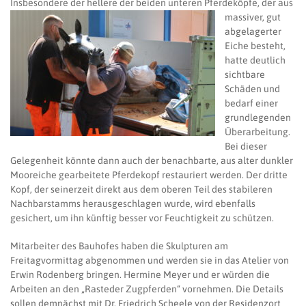
Insbesondere der heller
e der beiden unteren Pferdeköpfe, der aus
massiver, gut
abgelagerter
Eiche besteht,
hatte deutlich
sichtbare
Schäden und
bedarf einer
grundlegenden
Überarbeitung.
Bei dieser
Gelegenheit könnte dann auch der benachbarte, aus alter dunkler
Mooreiche gearbeitete Pferdekopf restauriert werden. Der dritte
Kopf, der seinerzeit direkt aus dem oberen Teil des stabileren
Nachbarstamms herausgeschlagen wurde, wird ebenfalls
gesichert, um ihn künftig besser vor Feuchtigkeit zu schützen.
Mitarbeiter des Bauhofes haben die Skulpturen am
Freitagvormittag abgenommen und werden sie in das Atelier von
Erwin Rodenberg bringen. Hermine Meyer und er würden die
Arbeiten an den „Rasteder Zugpferden“ vornehmen. Die Details
sollen demnächst mit Dr. Friedrich Scheele von der Residenzort