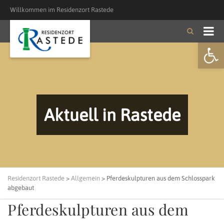
Willkommen im Residenzort Rastede
Open
Aktuell in Rastede
Residenzort Rastede
>
Allgemein
>
Pferdeskulpturen aus dem Schlosspark
abgebaut
Pferdeskulpturen aus dem