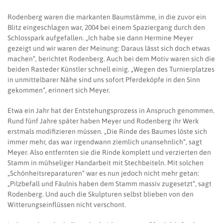
Rodenberg waren die markanten Baumstämme, in die zuvor ein
Blitz eingeschlagen war, 2004 bei einem Spaziergang durch den
Schlosspark aufgefallen. „Ich habe sie dann Hermine Meyer
gezeigt und wir waren der Meinung: Daraus lässt sich doch etwas
machen“, berichtet Rodenberg. Auch bei dem Motiv waren sich die
beiden Rasteder Künstler schnell einig. „Wegen des Turnierplatzes
in unmittelbarer Nähe sind uns sofort Pferdeköpfe in den Sinn
gekommen“, erinnert sich Meyer.
Etwa ein Jahr hat der Entstehungsprozess in Anspruch genommen.
Rund fünf Jahre später haben Meyer und Rodenberg ihr Werk
erstmals modifizieren müssen. „Die Rinde des Baumes löste sich
immer mehr, das war irgendwann ziemlich unansehnlich“, sagt
Meyer. Also entfernten sie die Rinde komplett und verzierten den
Stamm in mühseliger Handarbeit mit Stechbeiteln. Mit solchen
„Schönheitsreparaturen“ war es nun jedoch nicht mehr getan:
„Pilzbefall und Fäulnis haben dem Stamm massiv zugesetzt“, sagt
Rodenberg. Und auch die Skulpturen selbst blieben von den
Witterungseinflüssen nicht verschont.