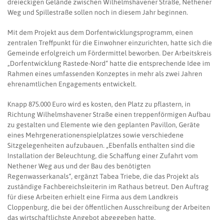
dreieckigen Gelände zwischen Wilhelmshavener Straße, Nethener
Weg und Spillestraße sollen noch in diesem Jahr beginnen.
Mit dem Projekt aus dem Dorfentwicklungsprogramm, einen
zentralen Treffpunkt für die Einwohner einzurichten, hatte sich die
Gemeinde erfolgreich um Fördermittel beworben. Der Arbeitskreis
„Dorfentwicklung Rastede-Nord“ hatte die entsprechende Idee im
Rahmen eines umfassenden Konzeptes in mehr als zwei Jahren
ehrenamtlichen Engagements entwickelt.
Knapp 875.000 Euro wird es kosten, den Platz zu pflastern, in
Richtung Wilhelmshavener Straße einen treppenförmigen Aufbau
zu gestalten und Elemente wie den geplanten Pavillon, Geräte
eines Mehrgenerationenspielplatzes sowie verschiedene
Sitzgelegenheiten aufzubauen. „Ebenfalls enthalten sind die
Installation der Beleuchtung, die Schaffung einer Zufahrt vom
Nethener Weg aus und der Bau des benötigten
Regenwasserkanals“, ergänzt Tabea Triebe, die das Projekt als
zuständige Fachbereichsleiterin im Rathaus betreut. Den Auftrag
für diese Arbeiten erhielt eine Firma aus dem Landkreis
Cloppenburg, die bei der öffentlichen Ausschreibung der Arbeiten
das wirtschaftlichste Angebot abgegeben hatte.