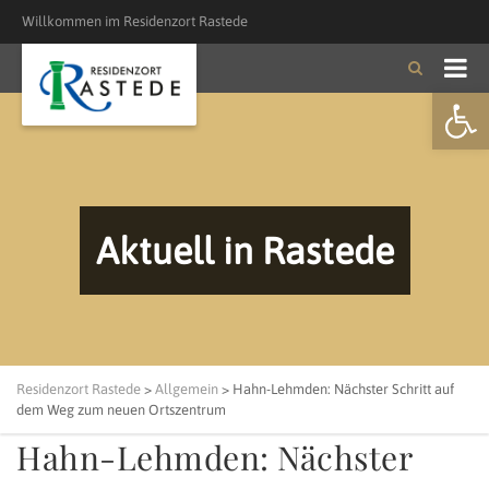
Willkommen im Residenzort Rastede
Open
Aktuell in Rastede
Residenzort Rastede
>
Allgemein
>
Hahn-Lehmden: Nächster Schritt auf
dem Weg zum neuen Ortszentrum
Hahn-Lehmden: Nächster