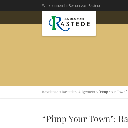
Willkommen im Residenzort Rastede
Residenzort Rastede
>
Allgemein
>
“Pimp Your Town”:
“Pimp Your Town”: Ra