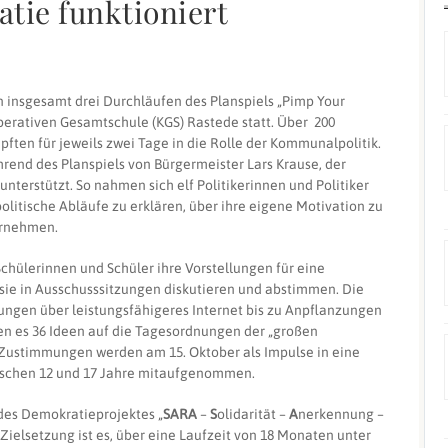
tie funktioniert
 insgesamt drei Durchläufen des Planspiels „Pimp Your
operativen Gesamtschule (KGS) Rastede statt. Über 200
pften für jeweils zwei Tage in die Rolle der Kommunalpolitik.
hrend des Planspiels von Bürgermeister Lars Krause, der
erstützt. So nahmen sich elf Politikerinnen und Politiker
litische Abläufe zu erklären, über ihre eigene Motivation zu
ernehmen.
hülerinnen und Schüler ihre Vorstellungen für eine
ie in Ausschusssitzungen diskutieren und abstimmen. Die
ngen über leistungsfähigeres Internet bis zu Anpflanzungen
n es 36 Ideen auf die Tagesordnungen der „großen
 Zustimmungen werden am 15. Oktober als Impulse in eine
wischen 12 und 17 Jahre mitaufgenommen.
 des Demokratieprojektes „
SARA
–
S
olidarität –
A
nerkennung –
ielsetzung ist es, über eine Laufzeit von 18 Monaten unter