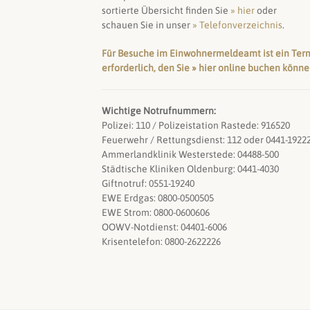
sortierte Übersicht finden Sie
» hier
oder
schauen Sie in unser
» Telefonverzeichnis
.
Für Besuche im Einwohnermeldeamt ist ein Ter
erforderlich, den Sie » hier online buchen könn
Wichtige Notrufnummern:
Polizei: 110 / Polizeistation Rastede: 916520
Feuerwehr / Rettungsdienst: 112 oder 0441-1922
Ammerlandklinik Westerstede: 04488-500
Städtische Kliniken Oldenburg: 0441-4030
Giftnotruf: 0551-19240
EWE Erdgas: 0800-0500505
EWE Strom: 0800-0600606
OOWV-Notdienst: 04401-6006
Krisentelefon: 0800-2622226