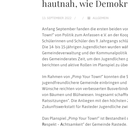
hautnah, wie Demokra
13. SEPTEMBER 2022
ALLGEMEIN
Anfang September fanden die ersten beiden von
Town!“ von Politik zum Anfassen e.V. an der Ko
Schülerinnen und Schüler des 9. Jahrgangs schlü
Die 14- bis 15-jährigen Jugendlichen wurden wä
Gemeindeverwaltung und der Kommunalpolitik unt
des Gemeinderates Zeit, um den Jugendlichen po
berichten und aktive Rollen im Planspiel zu üb
Im Rahmen von „Pimp Your Town!“ konnten die Sc
jugendfreundlichere Gemeinde einbringen und s
Wünsche reichten von verbesserten Busverbindu
von Bäumen und Blühwiesen. Insgesamt schaffte
Ratssitzungen“. Die Anliegen mit den höchsten
Zukunftswerkstatt für Rasteder Jugendliche z
Das Planspiel „Pimp Your Town!“ ist Bestandteil
R
espekt –
A
chtsamkeit“ der Gemeinde Rastede. Z