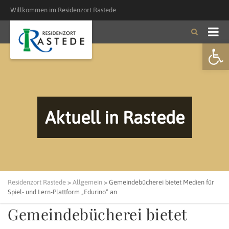
Willkommen im Residenzort Rastede
Open
Aktuell in Rastede
Residenzort Rastede
>
Allgemein
>
Gemeindebücherei bietet Medien für
Spiel- und Lern-Plattform „Edurino“ an
Gemeindebücherei bietet