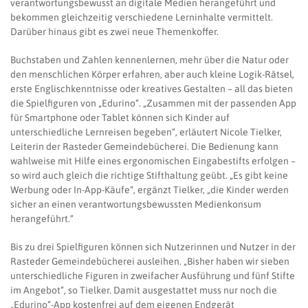
verantwortungsbewusst an digitale Medien herangeführt und
bekommen gleichzeitig verschiedene Lerninhalte vermittelt.
Darüber hinaus gibt es zwei neue Themenkoffer.
Buchstaben und Zahlen kennenlernen, mehr über die Natur oder
den menschlichen Körper erfahren, aber auch kleine Logik-Rätsel,
erste Englischkenntnisse oder kreatives Gestalten – all das bieten
die Spielfiguren von „Edurino“. „Zusammen mit der passenden App
für Smartphone oder Tablet können sich Kinder auf
unterschiedliche Lernreisen begeben“, erläutert Nicole Tielker,
Leiterin der Rasteder Gemeindebücherei. Die Bedienung kann
wahlweise mit Hilfe eines ergonomischen Eingabestifts erfolgen –
so wird auch gleich die richtige Stifthaltung geübt. „Es gibt keine
Werbung oder In-App-Käufe“, ergänzt Tielker, „die Kinder werden
sicher an einen verantwortungsbewussten Medienkonsum
herangeführt.“
Bis zu drei Spielfiguren können sich Nutzerinnen und Nutzer in der
Rasteder Gemeindebücherei ausleihen. „Bisher haben wir sieben
unterschiedliche Figuren in zweifacher Ausführung und fünf Stifte
im Angebot“, so Tielker. Damit ausgestattet muss nur noch die
„Edurino“-App kostenfrei auf dem eigenen Endgerät