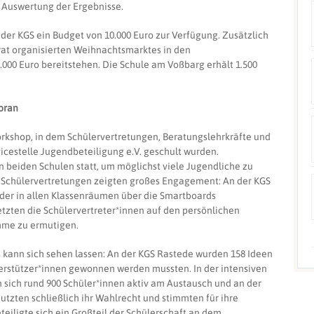
e Auswertung der Ergebnisse.
der KGS ein Budget von 10.000 Euro zur Verfügung. Zusätzlich
nrat organisierten Weihnachtsmarktes in den
.000 Euro bereitstehen. Die Schule am Voßbarg erhält 1.500
oran
rkshop, in dem Schülervertretungen, Beratungslehrkräfte und
icestelle Jugendbeteiligung e.V. geschult wurden.
 beiden Schulen statt, um möglichst viele Jugendliche zu
ie Schülervertretungen zeigten großes Engagement: An der KGS
 der in allen Klassenräumen über die Smartboards
etzten die Schülervertreter*innen auf den persönlichen
ahme zu ermutigen.
 kann sich sehen lassen: An der KGS Rastede wurden 158 Ideen
nterstützer*innen gewonnen werden mussten. In der intensiven
 sich rund 900 Schüler*innen aktiv am Austausch und an der
utzten schließlich ihr Wahlrecht und stimmten für ihre
eiligte sich ein Großteil der Schülerschaft an dem