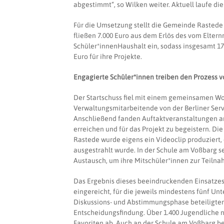
abgestimmt“, so Wilken weiter. Aktuell laufe di
Für die Umsetzung stellt die Gemeinde Rastede 
fließen 7.000 Euro aus dem Erlös des vom Elter
Schüler*innenHaushalt ein, sodass insgesamt 17
Euro für ihre Projekte.
Engagierte Schüler*innen treiben den Prozess v
Der Startschuss fiel mit einem gemeinsamen Wo
Verwaltungsmitarbeitende von der Berliner Serv
Anschließend fanden Auftaktveranstaltungen an
erreichen und für das Projekt zu begeistern. D
Rastede wurde eigens ein Videoclip produziert,
ausgestrahlt wurde. In der Schule am Voßbarg s
Austausch, um ihre Mitschüler*innen zur Teiln
Das Ergebnis dieses beeindruckenden Einsatzes
eingereicht, für die jeweils mindestens fünf U
Diskussions- und Abstimmungsphase beteiligten
Entscheidungsfindung. Über 1.400 Jugendliche n
Favoriten ab. Auch an der Schule am Voßbarg bet