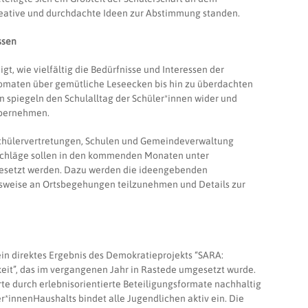
reative und durchdachte Ideen zur Abstimmung standen.
ssen
t, wie vielfältig die Bedürfnisse und Interessen der
tomaten über gemütliche Leseecken bis hin zu überdachten
n spiegeln den Schulalltag der Schüler*innen wider und
 übernehmen.
Schülervertretungen, Schulen und Gemeindeverwaltung
schläge sollen in den kommenden Monaten unter
gesetzt werden. Dazu werden die ideengebenden
lsweise an Ortsbegehungen teilzunehmen und Details zur
ein direktes Ergebnis des Demokratieprojekts “SARA:
eit”, das im vergangenen Jahr in Rastede umgesetzt wurde.
rte durch erlebnisorientierte Beteiligungsformate nachhaltig
r*innenHaushalts bindet alle Jugendlichen aktiv ein. Die