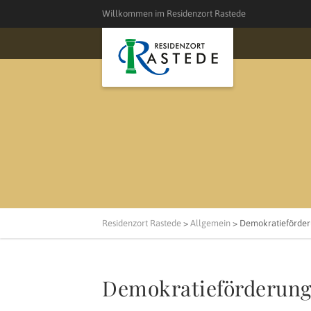
Willkommen im Residenzort Rastede
Residenzort Rastede
>
Allgemein
>
Demokratieförderu
Demokratieförderung 