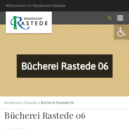
Willkommen im Residenzort Rastede
Open
Bücherei Rastede 06
Residenzort Rastede
>
Bücherei Rastede 06
Bücherei Rastede 06