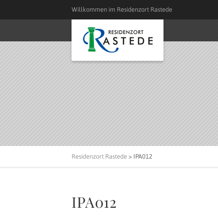
Willkommen im Residenzort Rastede
Residenzort Rastede
>
IPA012
IPA012