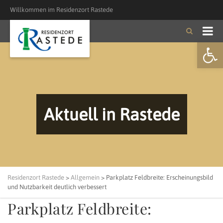
Willkommen im Residenzort Rastede
Open
Aktuell in Rastede
Residenzort Rastede
>
Allgemein
>
Parkplatz Feldbreite: Erscheinungsbild
und Nutzbarkeit deutlich verbessert
Parkplatz Feldbreite: