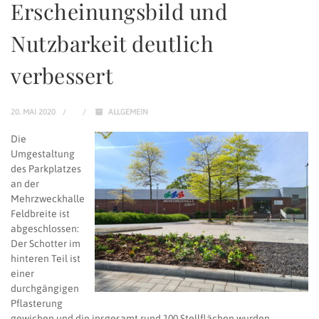
Erscheinungsbild und
Nutzbarkeit deutlich
verbessert
20. MAI 2020
ALLGEMEIN
Die
Umgestaltung
des Parkplatzes
an der
Mehrzweckhalle
Feldbreite ist
abgeschlossen:
Der Schotter im
hinteren Teil ist
einer
durchgängigen
Pflasterung
gewichen und die insgesamt rund 100 Stellflächen wurden