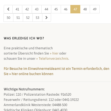
41
42
43
44
45
46
47
48
49
50
51
52
53
WAS ERLEDIGE ICH WO?
Eine praktische und thematisch
sortierte Übersicht finden Sie
» hier
oder
schauen Sie in unser
» Telefonverzeichnis
.
Für Besuche im Einwohnermeldeamt ist ein Termin erforderlich, den
Sie » hier online buchen können
Wichtige Notrufnummern:
Polizei: 110 / Polizeistation Rastede: 916520
Feuerwehr / Rettungsdienst: 112 oder 0441-19222
Ammerlandklinik Westerstede: 04488-500
Städtische Kliniken Oldenburg: 0441-4030